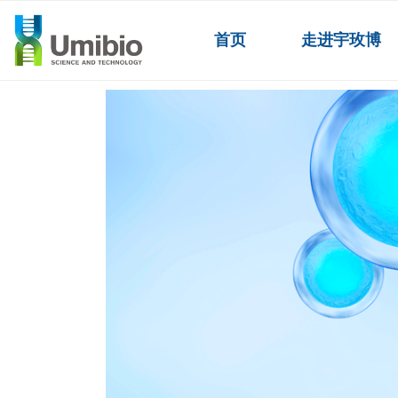
首页
走进宇玫博
外泌体产品
ꄲ
外泌体服务