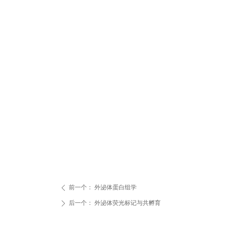
前一个：
外泌体蛋白组学
ꄴ
后一个：
外泌体荧光标记与共孵育
ꄲ