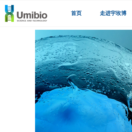
首页
走进宇玫博
外泌体产品
ꄲ
沉淀法提取试