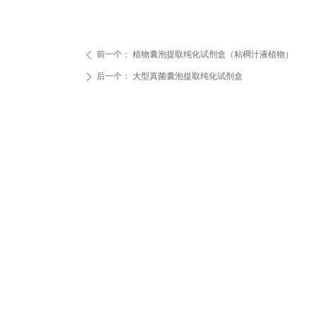
前一个：
植物囊泡提取纯化试剂盒（粘稠汁液植物）
ꄴ
后一个：
大型真菌囊泡提取纯化试剂盒
ꄲ