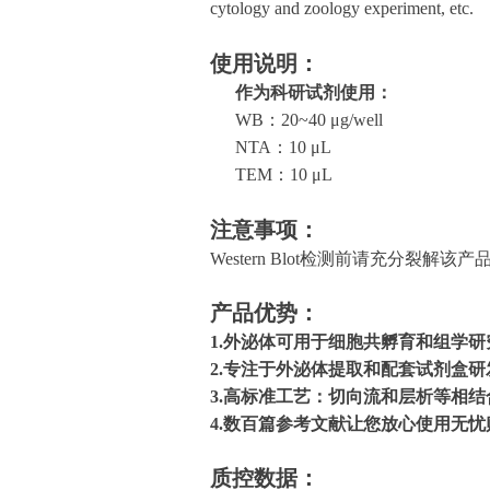
cytology and zoology experiment, etc.
使用说明：
作为科研试剂使用：
WB：20~40 μg/well
NTA：10 μL
TEM：10 μL
注意事项：
Western Blot检测前请充分裂解
产品优势：
1.外泌体可用于细胞共孵育和组学研
2.专注于外泌体提取和配套试剂盒研
3.高标准工艺：切向流和
层析等
相结
4.数百篇参考文献让您放心使用无忧
质控数据
：