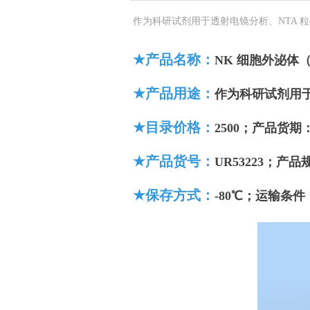
作为科研试剂用于透射电镜分析、NTA 
★
产品名称：
NK 细胞外泌体
★
产品
用途：
作为科研试剂用
★
目录价格：
25
00
；产品货期
★
产品
货号：
UR53223
；
产品
★
保存方式：
-80℃
；运输条件