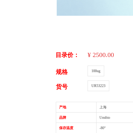
¥
2500.00
目录价：
规格
100ug
货号
UR53223
产地
上海
品牌
Umibio
保存温度
-80°