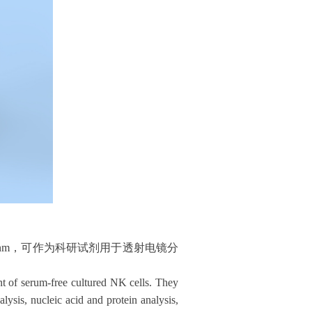
 nm，可作为科研
试剂用于透射电镜分
t of serum-free cultured NK cells. They
lysis, nucleic acid and protein analysis,