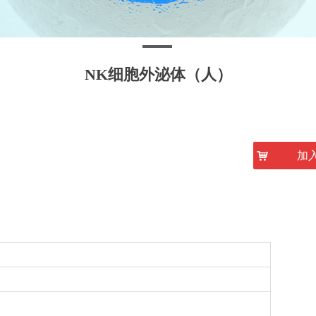
NK细胞外泌体（人）
낙
加