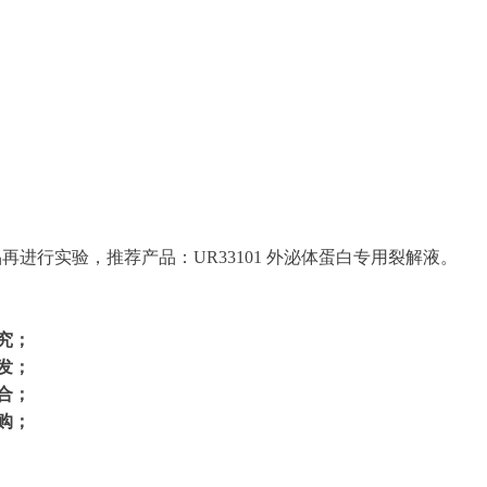
该产品再进行实验，推荐产品：UR33101 外泌体蛋白专用裂解液。
究；
发；
合；
购；