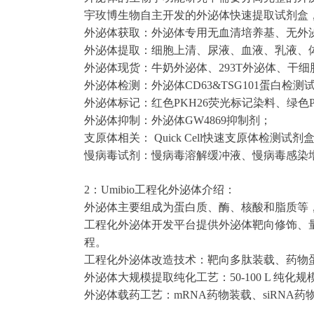
宇玫博生物自主开发的外泌体快速提取试剂盒
外泌体获取：外泌体专用无血清培养基、无外
外泌体提取：细胞上清、尿液、血液、乳液、
外泌体现货：牛奶外泌体、293T外泌体、干
外泌体检测：外泌体CD63&TSG101蛋白检
外泌体标记：红色PKH26荧光标记染料、绿色P
外泌体抑制：外泌体GW4869抑制剂；
支原体相关： Quick Cell快速支原体检测
慢病毒试剂：慢病毒溶解缓冲液、慢病毒感染
2：Umibio工程化外泌体介绍：
外泌体主要组成为蛋白质、酶、核酸和脂质等
工程化外泌体开发平台提供外泌体靶向修饰、
程。
工程化外泌体改造技术：靶向多肽装载、药物
外泌体大规模提取纯化工艺：50-100 L 纯
外泌体载药工艺：mRNA药物装载、siRNA