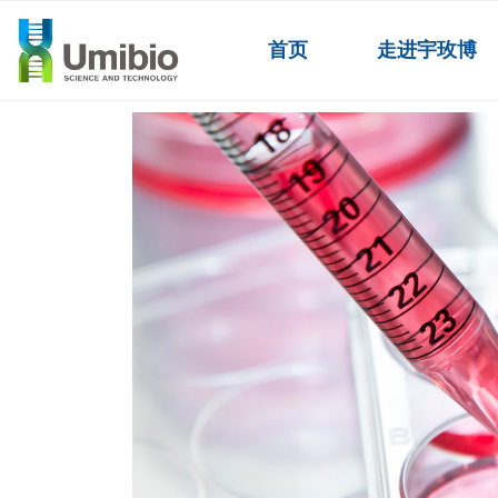
首页
走进宇玫博
外泌体产品
ꄲ
高纯度外泌体